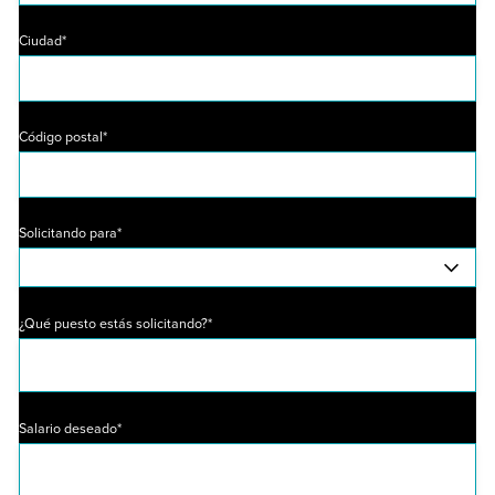
Ciudad*
Código postal*
Solicitando para*
¿Qué puesto estás solicitando?*
Salario deseado*